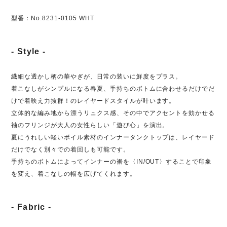
型番：No.8231-0105 WHT
- Style -
繊細な透かし柄の華やぎが、日常の装いに鮮度をプラス。
着こなしがシンプルになる春夏、手持ちのボトムに合わせるだけでだ
けで着映え力抜群！のレイヤードスタイルが叶います。
立体的な編み地から漂うリュクス感、その中でアクセントを効かせる
袖のフリンジが大人の女性らしい「遊び心」を演出。
夏にうれしい軽いボイル素材のインナータンクトップは、レイヤード
だけでなく別々での着回しも可能です。
手持ちのボトムによってインナーの裾を〈IN/OUT〉することで印象
を変え、着こなしの幅を広げてくれます。
- Fabric -