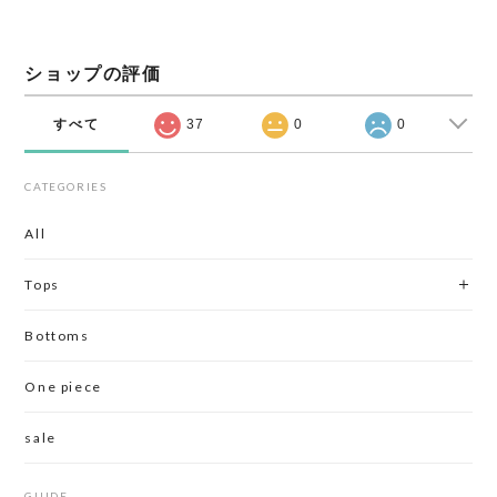
ショップの評価
すべて
37
0
0
CATEGORIES
All
Tops
Bottoms
One piece
sale
GUIDE