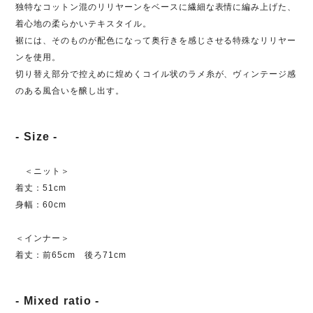
独特なコットン混のリリヤーンをベースに繊細な表情に編み上げた、
着心地の柔らかいテキスタイル。
裾には、そのものが配色になって奥行きを感じさせる特殊なリリヤー
ンを使用。
切り替え部分で控えめに煌めくコイル状のラメ糸が、ヴィンテージ感
のある風合いを醸し出す。
- Size -
＜ニット＞
着丈：51cm
身幅：60cm
＜インナー＞
着丈：前65cm 後ろ71cm
- Mixed ratio -