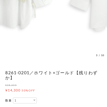
3
/
10
8261-0201／ホワイト×ゴールド【残りわず
か】
¥28,600
¥14,300
50%OFF
数量