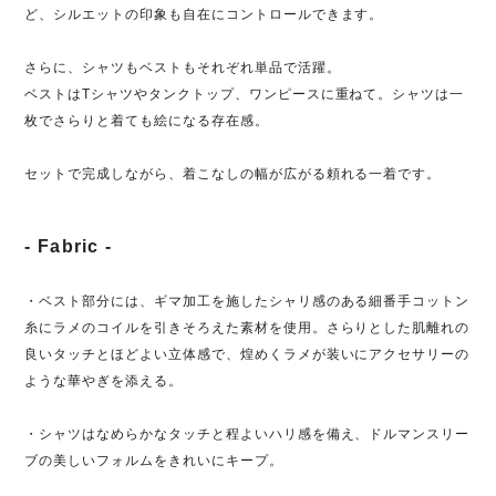
ど、シルエットの印象も自在にコントロールできます。
さらに、シャツもベストもそれぞれ単品で活躍。
ベストはTシャツやタンクトップ、ワンピースに重ねて。シャツは一
枚でさらりと着ても絵になる存在感。
セットで完成しながら、着こなしの幅が広がる頼れる一着です。
- Fabric -
・ベスト部分には、ギマ加工を施したシャリ感のある細番手コットン
糸にラメのコイルを引きそろえた素材を使用。さらりとした肌離れの
良いタッチとほどよい立体感で、煌めくラメが装いにアクセサリーの
ような華やぎを添える。
・シャツはなめらかなタッチと程よいハリ感を備え、ドルマンスリー
ブの美しいフォルムをきれいにキープ。