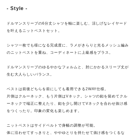
- Style -
ドルマンスリーブの6分丈シャツを軸に楽しむ、涼しげなレイヤード
を叶えるニットベストセット。
シャツ一枚でも様になる完成度に、ラメがきらりと光るメッシュ編み
のニットベストを重ね、コーディネートに上級感をプラス。
ドルマンスリーブのゆるやかなフォルムと、肘にかかるスリーブ丈が
生む大人らしいバランス。
ベストは前後どちらを前にしても着用できる2WAY仕様。
片側はクルーネック、もう片側はVネック。シャツの釦を留めてクル
ーネックで端正に整えたり、釦を少し開けてVネックを合わせ抜け感
をつくったり。印象の変化も楽しめます。
ニットベストはサイドベルトで身幅の調整が可能。
体に沿わせてすっきりと、ややゆとりを持たせて抜け感をつくるな