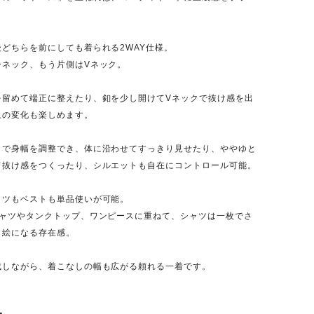
どちらを前にしても着られる2WAY仕様。
ーネック、もう片側はVネック。
を留めて端正に整えたり、釦を少し開けてVネックで抜け感を出
象の変化も楽しめます。
トで身幅を調整でき、体に沿わせてすっきり見せたり、ややゆと
て抜け感をつくったり、シルエットも自在にコントロール可能。
ャツもベストも単品使いが可能。
シャツやタンクトップ、ワンピースに重ねて、シャツは一枚でさ
も絵になる存在感。
成しながら、着こなしの幅も広がる頼れる一着です。
-