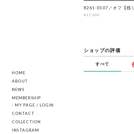
8261-0107／オフ【
¥17,600
ショップの評価
すべて
HOME
ABOUT
NEWS
MEMBERSHIP
MY PAGE / LOGIN
CONTACT
COLLECTION
INSTAGRAM