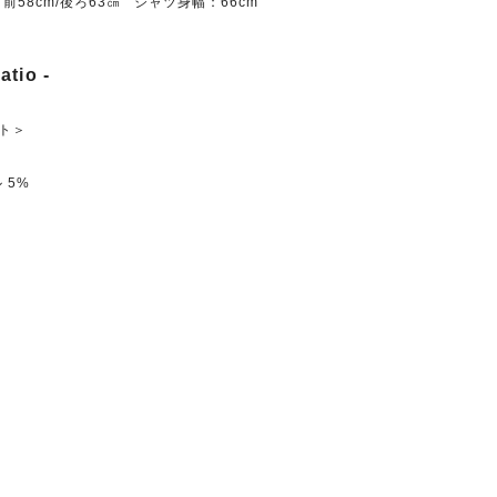
前58cm/後ろ63㎝ シャツ身幅：66cm
atio -
ト＞
 5%