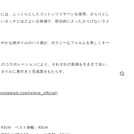
分には、ふっくらとしたコットンリリヤーンを使用。さらりとし
良いタッチとほどよい立体感で、部分的に入ったさりげないラメ
。
涼やかな綿ボイルのハリ感が、ボクシーなフォルムを美しくキー
Éとのコラボレーションにより、それぞれの質感を引き立て合い、
スタイルに奥行きと完成度をもたらす。
.instagram.com/releve_official)
43cm ベスト身幅：43cm