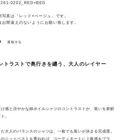
261-0202_RED×BEG
用写真は「レッド×ベージュ」です。
はお間違えのないようにお願い致します。
通報する
ントラストで奥行きを纏う、大人のレイヤー
透け感と涼やかな綿ボイルシャツのコントラストが、装いを新鮮
ート。
した大人のバランスのシャツは、一枚でも装いが決まる完成度。
みのニットベストを重ねれば、コーディネートに上級感をプラ