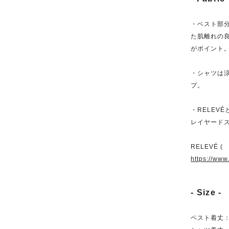
・ベスト部
た肌離れの
がポイント
・シャツは
プ。
・RELEV
レイヤード
RELEVÉ (
https://www
- Size -
ベスト着丈：