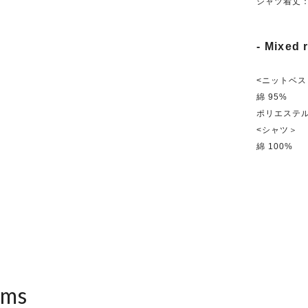
シャツ着丈：
- Mixed r
<ニットベス
綿 95%
ポリエステル
<シャツ＞
綿 100%
ems